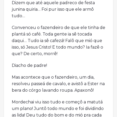
Dizem que até aquele padreco de festa
junina quiria… Foi pur isso que ele armô
tudo…
Convenceu o fazendeiro de que ele tinha de
plantá só café. Toda gente ia sê tocada
daqui… Tudo ia sê cafezá! Falô que mió que
isso, só Jesus Cristo! E todo mundo? Ia fazê o
que? De certo, morrê!
Diacho de padre!
Mas acontece que o fazendeiro, um dia,
resolveu passeá de cavalo, e avistô a Ester na
bera do córgo lavando roupa. Apaxonô!
Mordechai viu isso tudo e começô a matutá
um plano! Juntô todo mundo e foi dividindo
as lida! Deu tudo do bom e do mió pra cada