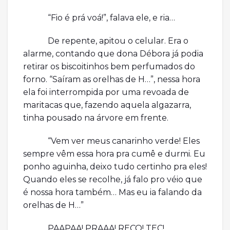
“Fio é prá voá!”, falava ele, e ria…
De repente, apitou o celular. Era o
alarme, contando que dona Débora já podia
retirar os biscoitinhos bem perfumados do
forno. “Saíram as orelhas de H…”, nessa hora
ela foi interrompida por uma revoada de
maritacas que, fazendo aquela algazarra,
tinha pousado na árvore em frente.
“Vem ver meus canarinho verde! Eles
sempre vêm essa hora pra cumê e durmi. Eu
ponho aguinha, deixo tudo certinho pra eles!
Quando eles se recolhe, já falo pro véio que
é nossa hora também… Mas eu ia falando da
orelhas de H…”
PAAPAA! PRAAA! RECO! TEC!