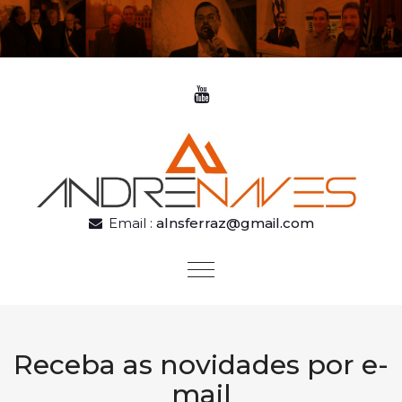
Skip to content
Email :
alnsferraz@gmail.com
Toggle
navigation
Receba as novidades por e-
mail