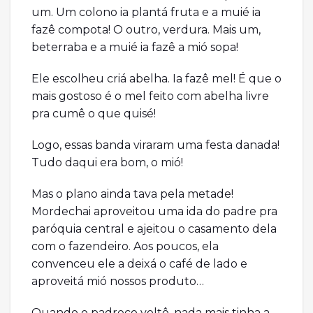
um. Um colono ia plantá fruta e a muié ia
fazê compota! O outro, verdura. Mais um,
beterraba e a muié ia fazê a mió sopa!
Ele escolheu criá abelha. Ia fazê mel! É que o
mais gostoso é o mel feito com abelha livre
pra cumê o que quisé!
Logo, essas banda viraram uma festa danada!
Tudo daqui era bom, o mió!
Mas o plano ainda tava pela metade!
Mordechai aproveitou uma ida do padre pra
paróquia central e ajeitou o casamento dela
com o fazendeiro. Aos poucos, ela
convenceu ele a deixá o café de lado e
aproveitá mió nossos produto…
Quando o padreco voltô, nada mais tinha a