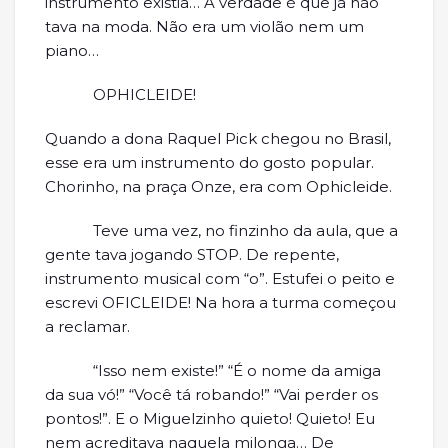
instrumento existia… A verdade é que já não
tava na moda. Não era um violão nem um
piano…
OPHICLEIDE!
Quando a dona Raquel Pick chegou no Brasil,
esse era um instrumento do gosto popular.
Chorinho, na praça Onze, era com Ophicleide.
Teve uma vez, no finzinho da aula, que a
gente tava jogando STOP. De repente,
instrumento musical com “o”. Estufei o peito e
escrevi OFICLEIDE! Na hora a turma começou
a reclamar.
“Isso nem existe!” “É o nome da amiga
da sua vó!” “Você tá robando!” “Vai perder os
pontos!”. E o Miguelzinho quieto! Quieto! Eu
nem acreditava naquela milonga… De