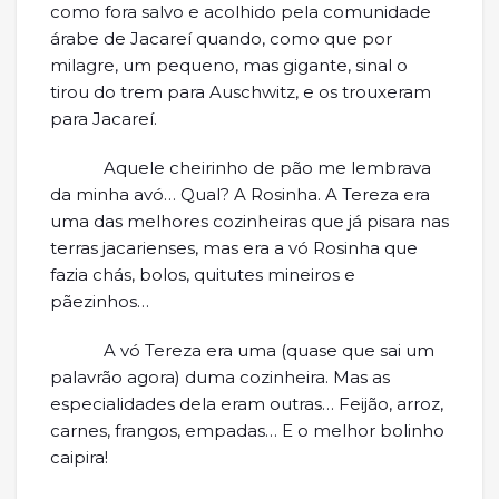
como fora salvo e acolhido pela comunidade
árabe de Jacareí quando, como que por
milagre, um pequeno, mas gigante, sinal o
tirou do trem para Auschwitz, e os trouxeram
para Jacareí.
Aquele cheirinho de pão me lembrava
da minha avó… Qual? A Rosinha. A Tereza era
uma das melhores cozinheiras que já pisara nas
terras jacarienses, mas era a vó Rosinha que
fazia chás, bolos, quitutes mineiros e
pãezinhos…
A vó Tereza era uma (quase que sai um
palavrão agora) duma cozinheira. Mas as
especialidades dela eram outras… Feijão, arroz,
carnes, frangos, empadas… E o melhor bolinho
caipira!