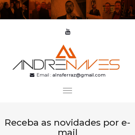
Skip to content
Email :
alnsferraz@gmail.com
Toggle
navigation
Receba as novidades por e-
mail