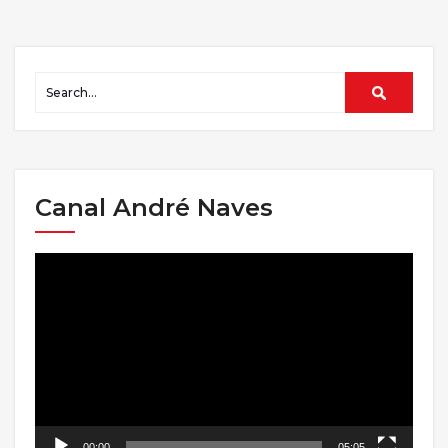
Canal André Naves
Tocador
de
vídeo
00:00
05:05