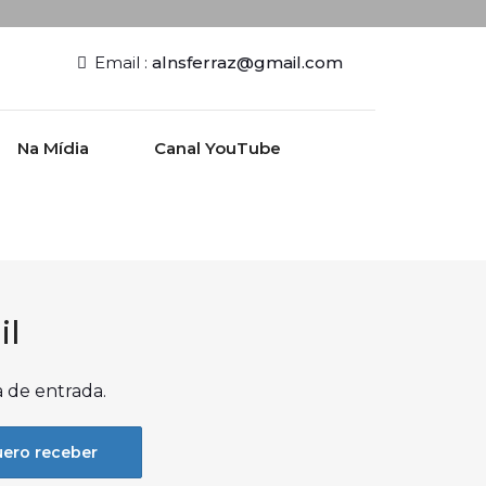
Email :
alnsferraz@gmail.com
Na Mídia
Canal YouTube
il
a de entrada.
ero receber