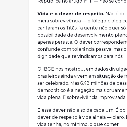
República no artigo 1º, III — não se con
Vida e o dever de respeito.
Não é de 
mera sobrevivência — o fôlego biológic
cantaram os Titãs, “a gente não quer só c
possibilidade de desenvolvimento pleno
apenas persiste. O dever correspondent
confunde com tolerância passiva, mas 
dignidade que reivindicamos para nós.
O IBGE nos mostrou, em dados divulga
brasileiros ainda vivem em situação de f
ser celebrado. Mas 6,48 milhões de pes
democrático é a negação mais cruamente
vida plena. É sobrevivência improvisada.
E esse dever não é só de cada um. É d
dever de respeito à vida alheia — claro
vida tenha, no mínimo, o que comer.