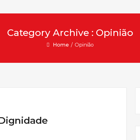
Category Archive : Opinião
Home
/
Opinião
 Dignidade