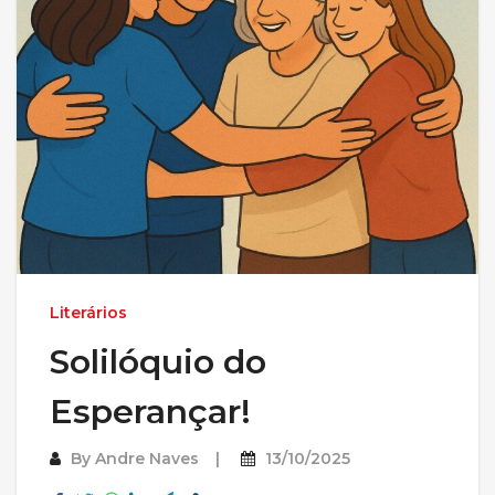
Literários
Solilóquio do
Esperançar!
By
Andre Naves
13/10/2025