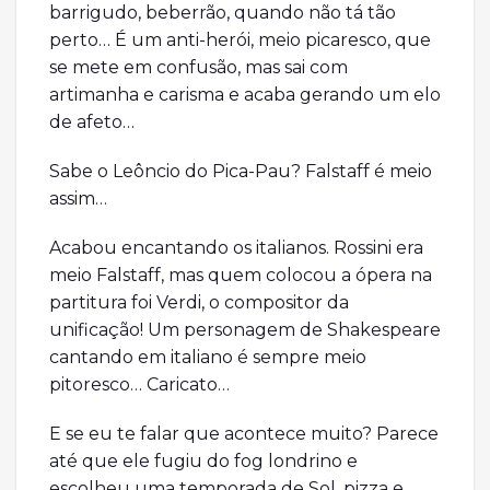
barrigudo, beberrão, quando não tá tão
perto… É um anti-herói, meio picaresco, que
se mete em confusão, mas sai com
artimanha e carisma e acaba gerando um elo
de afeto…
Sabe o Leôncio do Pica-Pau? Falstaff é meio
assim…
Acabou encantando os italianos. Rossini era
meio Falstaff, mas quem colocou a ópera na
partitura foi Verdi, o compositor da
unificação! Um personagem de Shakespeare
cantando em italiano é sempre meio
pitoresco… Caricato…
E se eu te falar que acontece muito? Parece
até que ele fugiu do fog londrino e
escolheu uma temporada de Sol, pizza e