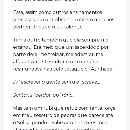
Esse, assim como outros ensinamentos
preciosos, era um vibrante rubi em meio aos
pedregulhos de meu talento.
Tinha outro também que ele sempre me
ensinou. Era meio que um sacerdócio por
parte dele: me treinar, me adestrar, me
alfabetizar… O escritor é um operário,
resmungava naquele sotaque d´Azinhaga.
Pr´escrever a gente senta e´screve…
Scritor, s´cerdot, op´rário…
Mas tem um rubi que reluz com tanta força
em meu tesouro de pedras que parece até
o Sol se pondo… Sabe aquelas cores meio
alaranjadas, vermelhosas, berrantes, já