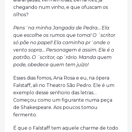
chegando num vinho, e que ofuscam os
olhos?
Pens´na minha Jangada de Pedra… Ela
que escolhe os rumos que toma! O ´scritor
só põe no papel! Ela caminha pr´onde o
vento sopra… Personagem é assim. Ele é o
patrão. O ´scritor, op´rário. Manda quem
pode, obedece quem tem juízo!
Esses dias fomos, Ana Rosa e eu, na ópera
Falstaff, ali no Theatro São Pedro. Ele é um
exemplo desse senhorio das letras…
Começou como um figurante numa peça
de Shakespeare. Aos poucos tomou
fermento.
É que o Falstaff tem aquele charme de todo