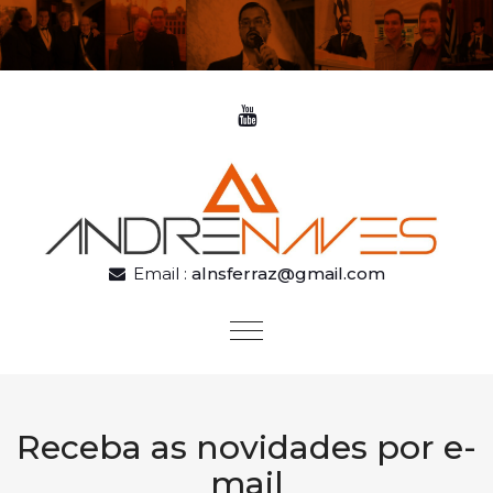
Skip to content
Email :
alnsferraz@gmail.com
Toggle
navigation
Receba as novidades por e-
mail