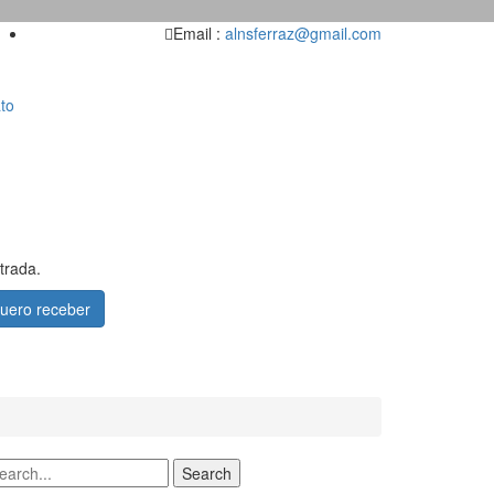
Email :
alnsferraz@gmail.com
to
trada.
uero receber