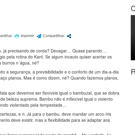
C
eiro, já precisando de corda? Devagar… Quase parando…
o pela rotina do Kant. Se algum incauto quiser acertar os
s burros n´água, né?
R
to a segurança, a previsibilidade e o conforto de um dia-a-dia
. Faço planos. Mas é como dizem, né? Quando fazemos planos,
la que devemos ser flexíveis igual o bambuzal, que se dobra
 beleza suprema. Bambu não é inflexível igual o violento
sendo violentado pela tempestade…
 certezas, e ri. Já para o bambu, deve mandar um arco-íris
to deve existir, mas a flexibilidade para se adaptar aos