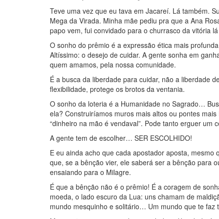
Teve uma vez que eu tava em Jacareí. Lá também. Sup
Mega da Virada. Minha mãe pediu pra que a Ana Rosa 
papo vem, fui convidado para o churrasco da vitória lá
O sonho do prêmio é a expressão ética mais profund
Altíssimo: o desejo de cuidar. A gente sonha em ganhar
quem amamos, pela nossa comunidade.
É a busca da liberdade para cuidar, não a liberdade d
flexibilidade, protege os brotos da ventania.
O sonho da loteria é a Humanidade no Sagrado… Bus
ela? Construiríamos muros mais altos ou pontes mais l
“dinheiro na mão é vendaval”. Pode tanto erguer um c
A gente tem de escolher… SER ESCOLHIDO!
E eu ainda acho que cada apostador aposta, mesmo q
que, se a bênção vier, ele saberá ser a bênção para o
ensaiando para o Milagre.
É que a bênção não é o prêmio! É a coragem de sonha
moeda, o lado escuro da Lua: uns chamam de maldiçã
mundo mesquinho e solitário… Um mundo que te faz te