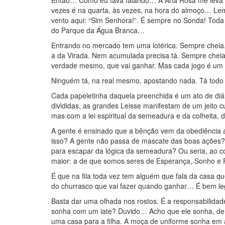
Então… Como eu tava falando… A Ana Rosa me leva 
vezes é na quarta, às vezes, na hora do almoço… L
vento aqui: “Sim Senhora!”. É sempre no Sonda! Tod
do Parque da Água Branca…
Entrando no mercado tem uma lotérica. Sempre cheia.
a da Virada. Nem acumulada precisa tá. Sempre cheia.
verdade mesmo, que vai ganhar. Mas cada jogo é um
Ninguém tá, na real mesmo, apostando nada. Tá to
Cada papeletinha daquela preenchida é um ato de diál
divididas, as grandes Leisse manifestam de um jeito c
mas com a lei espiritual da semeadura e da colheita, 
A gente é ensinado que a bênção vem da obediência ao
isso? A gente não passa de mascate das boas ações?
para escapar da lógica da semeadura? Ou seria, ao co
maior: a de que somos seres de Esperança, Sonho e P
É que na fila toda vez tem alguém que fala da casa que
do churrasco que vai fazer quando ganhar… É bem le
Basta dar uma olhada nos rostos. É a responsabilidad
sonha com um iate? Duvido… Acho que ele sonha, de
uma casa para a filha. A moça de uniforme sonha em 