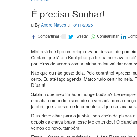
É preciso Sonhar!
By
Andre Naves
18/11/2025
Minha vida é tipo um relógio. Sabe desses, de pont
Contam que lá em Konigsberg a turma acertava o relógi
ponteiros de acordo com a minha rotina vai dar com o
Não que eu não goste dela. Pelo contrário! Aprecio mui
certo. Eu até faço agenda. Marco tudo certinho nela
D´us ri!
Sabiam que meu irmão é monge budista? Ele sempre fa
e acaba domando a vontade da ventania numa dança de
jatobá, que, apesar de imponente e vigoroso, acaba 
D´us deve olhar para o jatobá, todo cheio de planos e
depois da chuva brava: esse Me entendeu! O planejamen
ventos do novo, também!