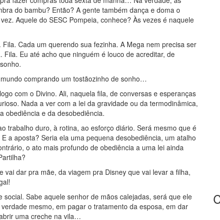
pra fazer compras toda sexta de manhã… Na verdade, às
embra do bambu? Então? A gente também dança e doma o
a vez. Aquele do SESC Pompeia, conhece? Às vezes é naquele
 Fila. Cada um querendo sua fezinha. A Mega nem precisa ser
 Fila. Eu até acho que ninguém é louco de acreditar, de
 sonho.
do mundo comprando um tostãozinho de sonho…
ogo com o Divino. Ali, naquela fila, de conversas e esperanças
urioso. Nada a ver com a lei da gravidade ou da termodinâmica,
da obediência e da desobediência.
 trabalho duro, à rotina, ao esforço diário. Será mesmo que é
 E a aposta? Seria ela uma pequena desobediência, um atalho
ntrário, o ato mais profundo de obediência a uma lei ainda
artilha?
 vai dar pra mãe, da viagem pra Disney que vai levar a filha,
gal!
C
e social. Sabe aquele senhor de mãos calejadas, será que ele
 verdade mesmo, em pagar o tratamento da esposa, em dar
abrir uma creche na vila…