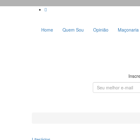
Skip
to
content
Home
Quem Sou
Opinião
Maçonaria
Inscr
Literários