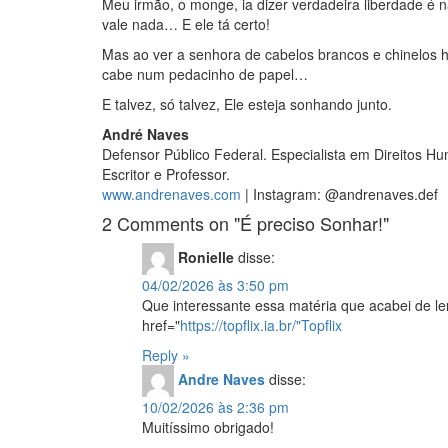
Meu irmão, o monge, ia dizer verdadeira liberdade é 
vale nada… E ele tá certo!
Mas ao ver a senhora de cabelos brancos e chinelos h
cabe num pedacinho de papel…
E talvez, só talvez, Ele esteja sonhando junto.
André Naves
Defensor Público Federal. Especialista em Direitos Hu
Escritor e Professor.
www.andrenaves.com
| Instagram: @andrenaves.def
2 Comments on "É preciso Sonhar!"
Ronielle
disse:
04/02/2026 às 3:50 pm
Que interessante essa matéria que acabei de le
href="
https://topflix.ia.br/"Topflix
Reply »
Andre Naves
disse:
10/02/2026 às 2:36 pm
Muitíssimo obrigado!