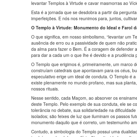
levantar Templos à Virtude e cavar masmorras ao Víci
Esta é a jornada que se desdobra a partir da pergunta
imperfeições. E nós nos reunimos para, juntos, cultiv
O Templo à Virtude: Monumento do Ideal e Farol 
O que significa, em nosso simbolismo, “levantar um T
ausência de erro ou a passividade de quem não pratic
da alma para fazer o Bem. É a coragem de defender a
para dar a cada um o que lhe é devido e a prudência 
O Templo que erigimos é, primeiramente, um marco d
construíam catedrais que apontavam para os céus, bus
especulativo erige um ideal de conduta. O Templo é
existe plenamente no mundo profano, mas sua planta,
nossos rituais.
Nesse sentido, cada Maçom, ao absorver os ensinamen
deste Templo. Pelo exemplo de sua conduta, ele se co
tolerância no debate, sua solidariedade na dificulda
isolados; são feixes de luz que iluminam os passos fu
monumento daquilo que é correto, um testemunho ambu
Contudo, a simbologia do Templo possui uma dualidade