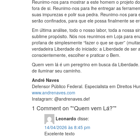
Reunimo-nos para mostrar a este homem o projeto do T
fora de si. Reunimo-nos para lhe entregar as ferramen
suas impurezas e polir sua pedra. Reunimo-nos para 
serão confinados, para que ele possa finalmente se e
Em última análise, todo o nosso labor, toda a nossa 
sublime propósito. Nós nos reunimos em Loja para ena
profana de simplesmente “fazer o que se quer” (muit
verdadeira Liberdade do iniciado: a Liberdade de ser
conscientemente, escolher e praticar o Bem.
Quem vem lá é um peregrino em busca da Liberdade. E
de iluminar seu caminho.
André Naves
Defensor Público Federal. Especialista em Direitos Hu
www.andrenaves.com
Instagram: @andrenaves.def
1 Comment on "“Quem vem Lá?”"
Leonardo
disse:
14/04/2026 às 8:45 pm
Excelente texto