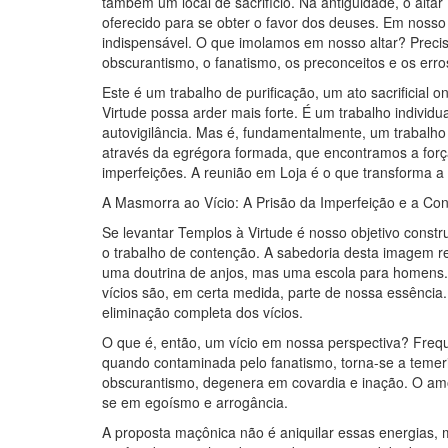
também um local de sacrifício. Na antiguidade, o altar
oferecido para se obter o favor dos deuses. Em nosso T
indispensável. O que imolamos em nosso altar? Preci
obscurantismo, o fanatismo, os preconceitos e os erro
Este é um trabalho de purificação, um ato sacrificia
Virtude possa arder mais forte. É um trabalho individu
autovigilância. Mas é, fundamentalmente, um trabalho c
através da egrégora formada, que encontramos a força
imperfeições. A reunião em Loja é o que transforma a 
A Masmorra ao Vício: A Prisão da Imperfeição e a Co
Se levantar Templos à Virtude é nosso objetivo constr
o trabalho de contenção. A sabedoria desta imagem 
uma doutrina de anjos, mas uma escola para homens. 
vícios são, em certa medida, parte de nossa essência
eliminação completa dos vícios.
O que é, então, um vício em nossa perspectiva? Freq
quando contaminada pelo fanatismo, torna-se a temer
obscurantismo, degenera em covardia e inação. O amor
se em egoísmo e arrogância.
A proposta maçônica não é aniquilar essas energias, m