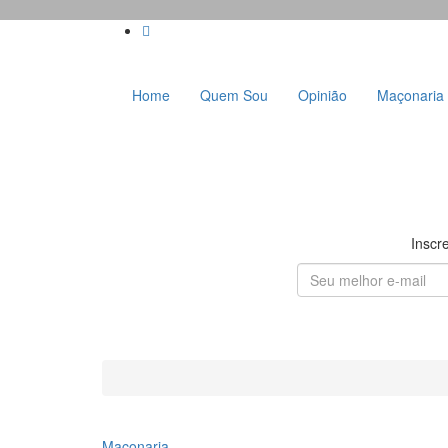
Skip
to
content
Home
Quem Sou
Opinião
Maçonaria
Inscr
Maçonaria