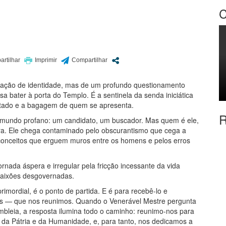
C
ogação de identidade, mas de um profundo questionamento
sa bater à porta do Templo. É a sentinela da senda iniciática
stado e a bagagem de quem se apresenta.
R
o mundo profano: um candidato, um buscador. Mas quem é ele,
ra. Ele chega contaminado pelo obscurantismo que cega a
econceitos que erguem muros entre os homens e pelos erros
ornada áspera e irregular pela fricção incessante da vida
 paixões desgovernadas.
ordial, é o ponto de partida. E é para recebê-lo e
os — que nos reunimos. Quando o Venerável Mestre pergunta
mbleia, a resposta ilumina todo o caminho: reunimo-nos para
r da Pátria e da Humanidade, e, para tanto, nos dedicamos a