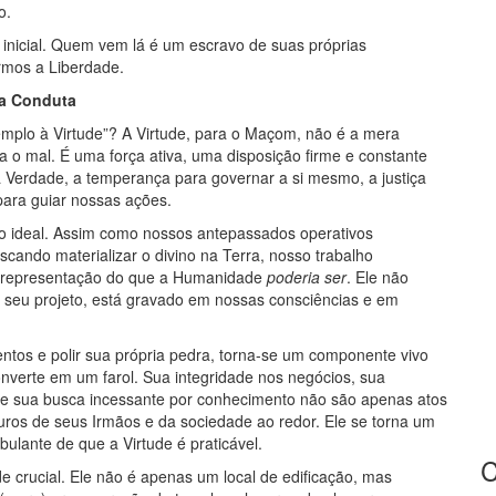
o.
 inicial. Quem vem lá é um escravo de suas próprias
armos a Liberdade.
da Conduta
emplo à Virtude”? A Virtude, para o Maçom, não é a mera
a o mal. É uma força ativa, uma disposição firme e constante
 Verdade, a temperança para governar a si mesmo, a justiça
para guiar nossas ações.
o ideal. Assim como nossos antepassados operativos
cando materializar o divino na Terra, nosso trabalho
 a representação do que a Humanidade
poderia ser
. Ele não
 seu projeto, está gravado em nossas consciências e em
tos e polir sua própria pedra, torna-se um componente vivo
nverte em um farol. Sua integridade nos negócios, sua
de e sua busca incessante por conhecimento não são apenas atos
turos de seus Irmãos e da sociedade ao redor. Ele se torna um
lante de que a Virtude é praticável.
C
 crucial. Ele não é apenas um local de edificação, mas