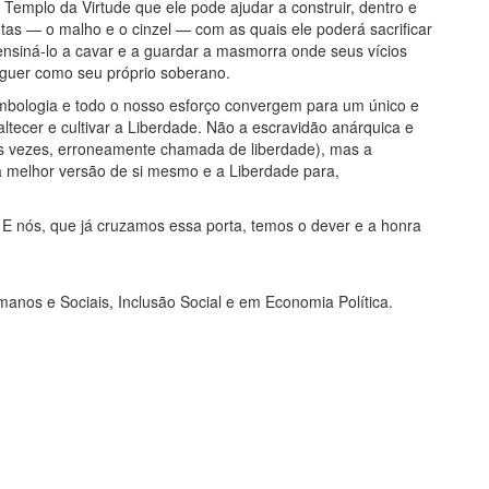
emplo da Virtude que ele pode ajudar a construir, dentro e
tas — o malho e o cinzel — com as quais ele poderá sacrificar
ensiná-lo a cavar e a guardar a masmorra onde seus vícios
rguer como seu próprio soberano.
simbologia e todo o nosso esforço convergem para um único e
ltecer e cultivar a Liberdade. Não a escravidão anárquica e
as vezes, erroneamente chamada de liberdade), mas a
 a melhor versão de si mesmo e a Liberdade para,
 nós, que já cruzamos essa porta, temos o dever e a honra
manos e Sociais, Inclusão Social e em Economia Política.