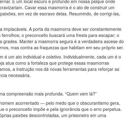
vernar. É um local escuro e profundo em nossa psique onde
scravizariam. Cavar essa masmorra é o ato de construir um
paixões, em vez de escravo delas. Resumindo, de corrigi-las,
lina implacáveis. A porta da masmorra deve ser constantemente
s ferrolhos; o preconceito buscará uma fresta para escapar; o
as grades. Manter a masmorra segura é a verdadeira ascese do
nos, mas contra as fraquezas que habitam em seu próprio ser.
é um ato individual e coletivo. Individualmente, cada um é o
 Loja atua como a fortaleza que protege essas masmorras
jamos, a instrução nos dá novas ferramentas para reforçar as
ncia necessária.
 uma compreensão mais profunda. “Quem vem lá?”
m homem acorrentado — pelo medo que o obscurantismo gera,
ue o preconceito impõe e pela ignorância que o erro perpetua.
róprias paixões descontroladas, um prisioneiro em uma