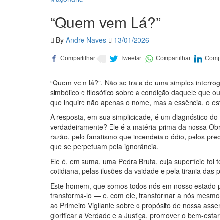
“Quem vem Lá?”
By
Andre Naves
13/01/2026
“Quem vem lá?”. Não se trata de uma simples interr
simbólico e filosófico sobre a condição daquele que ou
que inquire não apenas o nome, mas a essência, o e
A resposta, em sua simplicidade, é um diagnóstico d
verdadeiramente? Ele é a matéria-prima da nossa Ob
razão, pelo fanatismo que incendeia o ódio, pelos pr
que se perpetuam pela ignorância.
Ele é, em suma, uma Pedra Bruta, cuja superfície foi t
cotidiana, pelas ilusões da vaidade e pela tirania das
Este homem, que somos todos nós em nosso estado prim
transformá-lo — e, com ele, transformar a nós mesm
ao Primeiro Vigilante sobre o propósito de nossa asse
glorificar a Verdade e a Justiça, promover o bem-esta