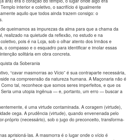
 (a ara) era o coração do templo, o lugar onde algo era
emplo interior e coletivo, o sacrifício é igualmente
samente aquilo que todos ainda trazem consigo: o
s.
l onde queimamos as impurezas da alma para que a chama da
al, realizado na quietude da reflexão, no estudo e na
oletivo, pois é na Loja, sob o olhar atento dos Irmãos e
, o compasso e o esquadro para identificar e imolar essas
intenção solitária em obra concreta.
nquista da Soberania
utivo, “cavar masmorras ao Vício” é sua contraparte necessária,
reside na compreensão da natureza humana. A Maçonaria não é
Como tal, reconhece que somos seres imperfeitos, e que os
. Seria uma utopia ingênua — e, portanto, um erro — buscar a
uentemente, é uma virtude contaminada. A coragem (virtude),
idade cega. A prudência (virtude), quando envenenada pelo
-próprio (necessário), sob o jugo do preconceito, transforma-
as aprisioná-las. A masmorra é o lugar onde o vício é