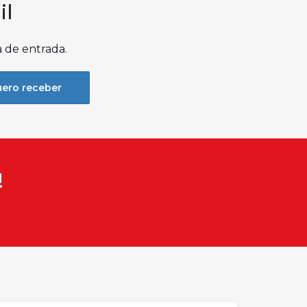
il
a de entrada.
ero receber
!