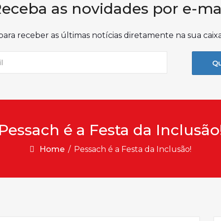
eceba as novidades por e-ma
para receber as últimas notícias diretamente na sua caix
Qu
Pessach é a Festa da Inclusão
Home
/
Pessach é a Festa da Inclusão!