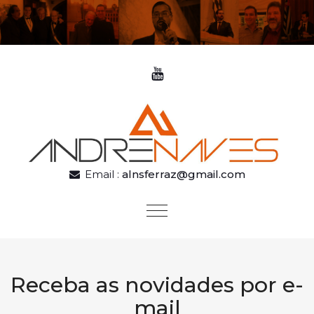
Skip to content
Email :
alnsferraz@gmail.com
Toggle
navigation
Receba as novidades por e-
mail