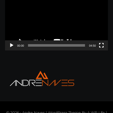
de
vídeo
00:00
04:50
© 2026 - Andre Naves | WordPress Theme By
A WP Life
|