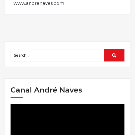
www.andrenaves.com
Canal André Naves
Tocador
de
vídeo