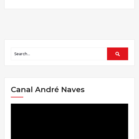
Canal André Naves
Tocador
de
vídeo