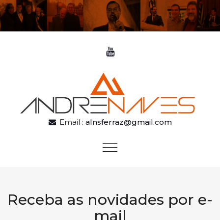
Skip to content
Email :
alnsferraz@gmail.com
Toggle
navigation
Receba as novidades por e-
mail