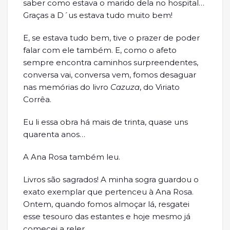
saber como estava o marido dela no hospital…
Graças a D´us estava tudo muito bem!
E, se estava tudo bem, tive o prazer de poder
falar com ele também. E, como o afeto
sempre encontra caminhos surpreendentes,
conversa vai, conversa vem, fomos desaguar
nas memórias do livro
Cazuza
, do Viriato
Corrêa.
Eu li essa obra há mais de trinta, quase uns
quarenta anos…
A Ana Rosa também leu.
Livros são sagrados! A minha sogra guardou o
exato exemplar que pertenceu à Ana Rosa.
Ontem, quando fomos almoçar lá, resgatei
esse tesouro das estantes e hoje mesmo já
comecei a reler.