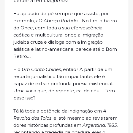
perder a ternura,
jamás
!
Eu aplaudo de pé sempre que assisto, por
exemplo, a
O Abraço Partido
… No fim, o bairro
do Once, com toda a sua efervescência
caótica e multicultural onde a imigração
judaica cruza e dialoga com a imigração
asiática e latino-americana, parece até o Bom
Retiro….
E o
Um Conto Chinês
, então? A partir de um
recorte jornalístico tão impactante, ele é
capaz de extrair profunda poesia existencial…
Uma vaca que, de repente, cai do céu…. Tem
base isso?
Tá lá toda a potência da indignação em
A
Revolta dos Tolos
, e, até mesmo ao revisitarem
dores históricas profundas em
Argentina, 1985
,
recontando a tragédia da ditadura, eles o