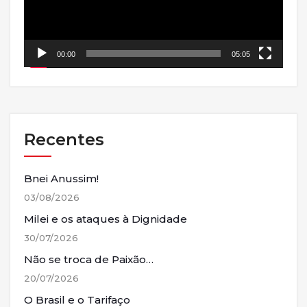
00:00
05:05
Recentes
Bnei Anussim!
03/08/2026
Milei e os ataques à Dignidade
30/07/2026
Não se troca de Paixão…
20/07/2026
O Brasil e o Tarifaço