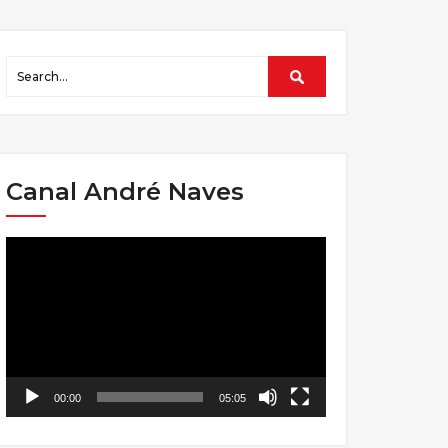
Canal André Naves
Tocador
de
vídeo
00:00
05:05