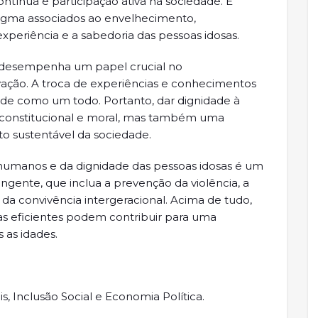
tínua e participação ativa na sociedade. É
tigma associados ao envelhecimento,
periência e a sabedoria das pessoas idosas.
al desempenha um papel crucial no
vação. A troca de experiências e conhecimentos
ade como um todo. Portanto, dar dignidade à
constitucional e moral, mas também uma
o sustentável da sociedade.
 humanos e da dignidade das pessoas idosas é um
ente, que inclua a prevenção da violência, a
a convivência intergeracional. Acima de tudo,
as eficientes podem contribuir para uma
s as idades.
s, Inclusão Social e Economia Política.