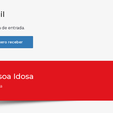
il
a de entrada.
ero receber
soa Idosa
sa