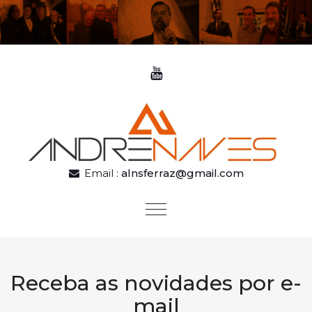
Skip to content
Email :
alnsferraz@gmail.com
Toggle
navigation
Receba as novidades por e-
mail