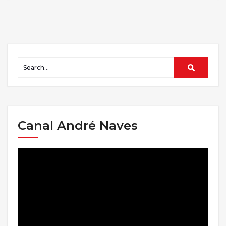
Canal André Naves
Tocador
de
vídeo