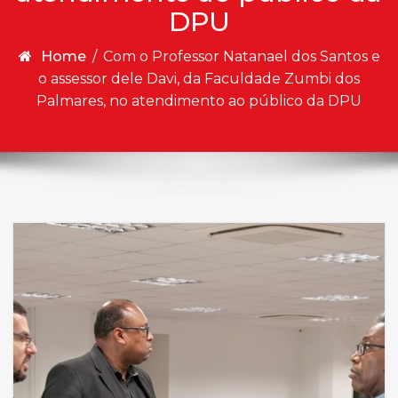
DPU
Home
/
Com o Professor Natanael dos Santos e
o assessor dele Davi, da Faculdade Zumbi dos
Palmares, no atendimento ao público da DPU