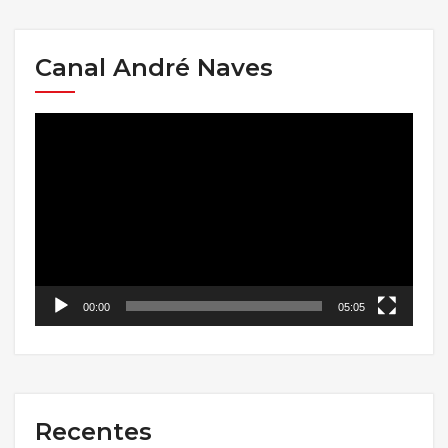
Canal André Naves
Tocador
de
vídeo
00:00
05:05
Recentes