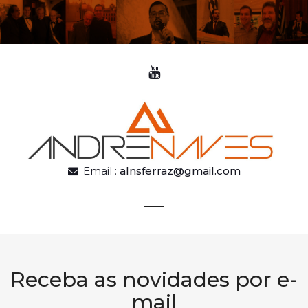
Skip to content
Email :
alnsferraz@gmail.com
Toggle
navigation
Receba as novidades por e-
mail