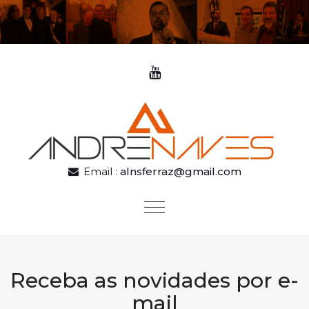
Skip to content
Email :
alnsferraz@gmail.com
Toggle
navigation
Receba as novidades por e-
mail