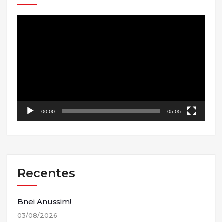
Tocador
de
vídeo
00:00
05:05
Recentes
Bnei Anussim!
03/08/2026