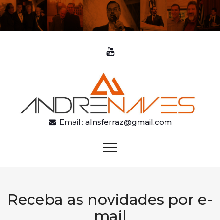
Skip to content
Email :
alnsferraz@gmail.com
Toggle
navigation
Receba as novidades por e-
mail