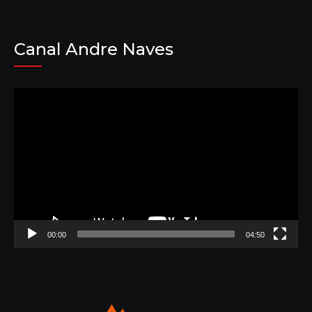
Canal Andre Naves
Tocador
de
vídeo
00:00
04:50