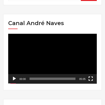
Canal André Naves
Tocador
de
vídeo
00:00
05:05