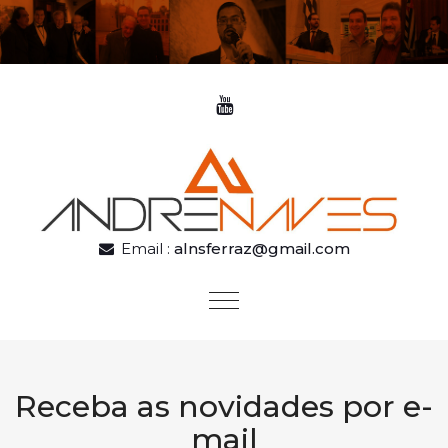
Skip to content
Email :
alnsferraz@gmail.com
Toggle
navigation
Receba as novidades por e-
mail