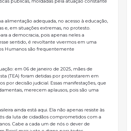
ticas públicas, moldadas pela atuação constante
 na alimentação adequada, no acesso à educação,
cas e, em situações extremas, no protesto.
para a democracia, pois apenas neles a
esse sentido, é revoltante vivermos em uma
itos Humanos são frequentemente
uação: em 06 de janeiro de 2025, mães de
ista (TEA) foram detidas por protestarem em
dos por decisão judicial. Essas manifestações, que
damentais, merecem aplausos, pois são uma
leira ainda está aqui. Ela não apenas resiste às
és da luta de cidadãos comprometidos com a
Humanos. Cabe a cada um de nós o dever de
m Brasil mais justo e digno para todos.