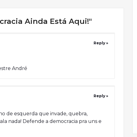
acia Ainda Está Aqui!"
Reply »
estre André
Reply »
nho de esquerda que invade, quebra,
fala nada! Defende a democracia pra uns e