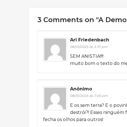
3 Comments on "A Democr
Ari Friedenbach
08/01/2025 às 3:37 pm
SEM ANISTIA!!!!
muito bom o texto do m
Anônimo
08/01/2025 às 7:05 pm
E os sem terra? E o povi
destrói?! Esses ninguém 
fecha os olhos para outros!