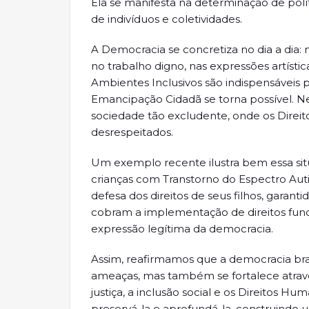
Ela se manifesta na determinação de polí
de indivíduos e coletividades.
A Democracia se concretiza no dia a dia:
no trabalho digno, nas expressões artísti
Ambientes Inclusivos são indispensáveis 
Emancipação Cidadã se torna possível. N
sociedade tão excludente, onde os Dire
desrespeitados.
Um exemplo recente ilustra bem essa sit
crianças com Transtorno do Espectro Aut
defesa dos direitos de seus filhos, garanti
cobram a implementação de direitos fun
expressão legítima da democracia.
Assim, reafirmamos que a democracia brasi
ameaças, mas também se fortalece atrav
justiça, a inclusão social e os Direitos 
preservá-la e aprofundá-la, construindo u