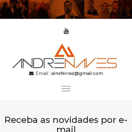
Skip to content
Email :
alnsferraz@gmail.com
Toggle
navigation
Receba as novidades por e-
mail