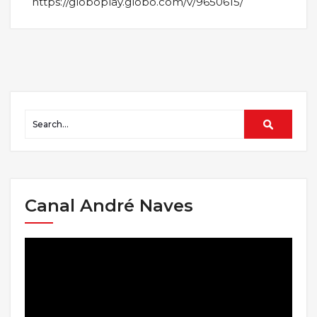
https://globoplay.globo.com/v/9650615/
Canal André Naves
Tocador
de
vídeo