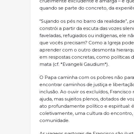
cruelmente excludente e amarga – e que
quando se parte do concreto, da experiênci
“Sujando os pés no barro da realidade”, p
constrói a partir da escuta das vozes si
faveladas, refugiados ou indígenas, ele 
que vocês precisam? Como a Igreja pode 
aprender com o outro desmonta hierarqui
em respostas concretas, como políticas 
mata (cf. *Evangelii Gaudium*).
O Papa caminha com os pobres não para lh
encontrar caminhos de justiça e libertação.
inclusão. Ao ouvir os excluídos, Francisc
ajuda, mas sujeitos plenos, dotados de vo
ato profundamente político e espiritual: 
coletivamente, uma cultura do encontro,
comunidade.
As viagens pastorais de Francisco são ilu