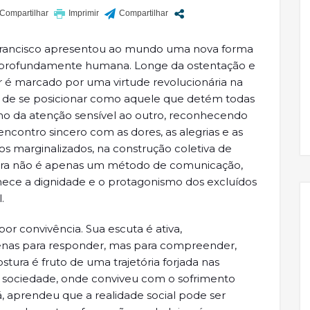
a Francisco apresentou ao mundo uma nova forma
ma, profundamente humana. Longe da ostentação e
ar é marcado por uma virtude revolucionária na
ez de se posicionar como aquele que detém todas
nho da atenção sensível ao outro, reconhecendo
contro sincero com as dores, as alegrias e as
s marginalizados, na construção coletiva de
stura não é apenas um método de comunicação,
ece a dignidade e o protagonismo dos excluídos
.
or convivência. Sua escuta é ativa,
penas para responder, mas para compreender,
ostura é fruto de uma trajetória forjada nas
da sociedade, onde conviveu com o sofrimento
 aprendeu que a realidade social pode ser