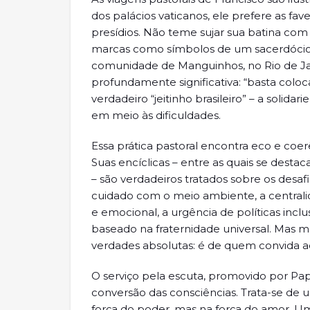
dos palácios vaticanos, ele prefere as fave
presídios. Não teme sujar sua batina com o
marcas como símbolos de um sacerdócio e
comunidade de Manguinhos, no Rio de Jane
profundamente significativa: “basta coloca
verdadeiro “jeitinho brasileiro” – a solid
em meio às dificuldades.
Essa prática pastoral encontra eco e coe
Suas encíclicas – entre as quais se desta
– são verdadeiros tratados sobre os desaf
cuidado com o meio ambiente, a centrali
e emocional, a urgência de políticas incl
baseado na fraternidade universal. Mas 
verdades absolutas: é de quem convida ao
O serviço pela escuta, promovido por Pa
conversão das consciências. Trata-se de 
força do poder, mas na força do amor. U