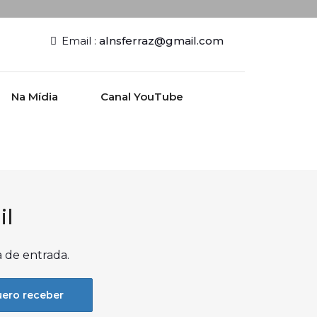
Email :
alnsferraz@gmail.com
Na Mídia
Canal YouTube
il
a de entrada.
ero receber