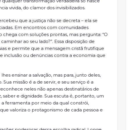
 qualquer transformação verdadeira só nasce
a vivida, do clamor dos invisibilizados.
ercebeu que a justiça não se decreta – ela se
lenciadas. Em encontros com comunidades
não chega com soluções prontas, mas pergunta: “O
caminhar ao seu lado?”. Essa disposição de
as e permite que a mensagem cristã frutifique
de inclusão ou denúncias contra a economia que
es ensinar a salvação, mas para, junto deles,
 Sua missão é a de servir, e seu serviço é a
o reconhece neles não apenas destinatários de
z, saber e dignidade. Sua escuta é, portanto, um
é a ferramenta por meio da qual constrói,
 que valoriza o protagonismo de cada pessoa e
strações poderosas dessa escolha radical. Longe