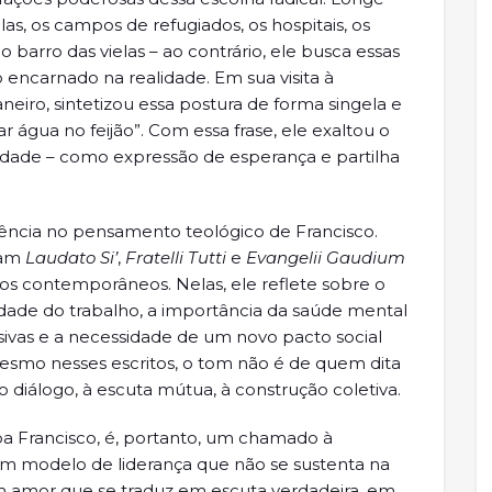
las, os campos de refugiados, os hospitais, os
 barro das vielas – ao contrário, ele busca essas
ncarnado na realidade. Em sua visita à
iro, sintetizou essa postura de forma singela e
r água no feijão”. Com essa frase, ele exaltou o
ariedade – como expressão de esperança e partilha
rência no pensamento teológico de Francisco.
cam
Laudato Si’
,
Fratelli Tutti
e
Evangelii Gaudium
ios contemporâneos. Nelas, ele reflete sobre o
dade do trabalho, a importância da saúde mental
usivas e a necessidade de um novo pacto social
mesmo nesses escritos, o tom não é de quem dita
 diálogo, à escuta mútua, à construção coletiva.
pa Francisco, é, portanto, um chamado à
um modelo de liderança que não se sustenta na
m amor que se traduz em escuta verdadeira, em