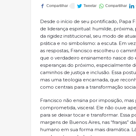
Desde o início de seu pontificado, Pap
de liderança espiritual: humilde, próxi
da rigidez institucional, seu modo de atu
prática e no simbolismo: a escuta. Em v
as respostas, Francisco escolheu o cami
que o verdadeiro ensinamento nasce do en
esperanças do próximo, especialmente do
caminhos de justiça e inclusão. Essa po
mas uma teologia encarnada, que reconh
como centrais para a transformação social
Francisco não ensina por imposição, mas p
comprometida, visceral. Ele não ouve a
para se deixar tocar e transformar. Essa p
margens de Buenos Aires, nas “franjas” 
humano em sua forma mais dramática. Lá,