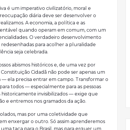
 é um imperativo civilizatório, moral e
preocupação diária deve ser desenvolver o
ealizamos. A economia, a política e as
sustentável quando operam em comum, com um
encialidades. O verdadeiro desenvolvimento
 redesenhadas para acolher a pluralidade
ncia seja celebrada.
ssos abismos históricos e, de uma vez por
. A Constituição Cidadã não pode ser apenas um
a — ela precisa entrar em campo. Transformar o
para todos — especialmente para as pessoas
s historicamente invisibilizados — exige que
o e entremos nos gramados da ação.
 isolados, mas por uma coletividade que
 em enxergar o outro. Só assim aprenderemos
 uma taça para o Brasil, mas para erguer um