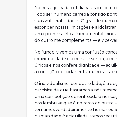
Na nossa jornada cotidiana, assim como 
Todo ser humano carrega consigo ponto
suas vulnerabilidades. O grande dram
esconder nossas limitações e a idolatra
uma premissa ética fundamental: ningu
do outro me complementa — e vice-ver
No fundo, vivemos uma confusão conceit
individualidade é a nossa essência, a nos
únicos e nos confere dignidade — aqu
a condição de cada ser humano ser abs
O individualismo, por outro lado, é a de
narcísica de que bastamos a nós mesmo
uma competição desenfreada e nos ceg
nos lembrava que é no rosto do outro —
tornamos verdadeiramente humanos. Se
humanidade é aniquilada: somos reduz