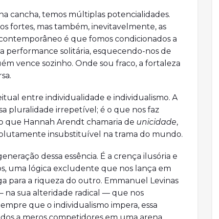
na cancha, temos múltiplas potencialidades.
s fortes, mas também, inevitavelmente, as
a contemporâneo é que fomos condicionados a
r a performance solitária, esquecendo-nos de
ém vence sozinho. Onde sou fraco, a fortaleza
sa.
ual entre individualidade e individualismo. A
sa pluralidade irrepetível; é o que nos faz
ilo que Hannah Arendt chamaria de
unicidade
,
olutamente insubstituível na trama do mundo.
generação dessa essência. É a crença ilusória e
s, uma lógica excludente que nos lança em
a para a riqueza do outro. Emmanuel Levinas
 na sua alteridade radical — que nos
mpre que o individualismo impera, essa
idos a meros competidores em uma arena