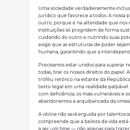
Uma sociedade verdadeiramente inclusiva
jurídico que favorece a todos. A nossa 
outro, porque é na alteridade que nos r
instituições só progridem de forma 
cuidando do outro e nutrindo suas pot
exige que as estruturas de poder sejam
humana, garantindo que a interdependê
Precisamos estar unidos para superar no
todas, tirar os nossos direitos do papel
troféu retórico na estante da Repúblic
texto legal em uma realidade palpável 
com deficiência, os mais vulneráveis e o
abandonemos a arquibancada da omissã
A vitória não será erguida por talentos
compreende que a beleza da vida está
a ser um time — não apenas para trazer