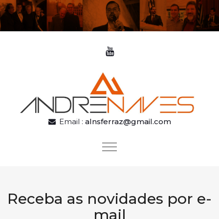
Skip to content
Email :
alnsferraz@gmail.com
Toggle
navigation
Receba as novidades por e-
mail