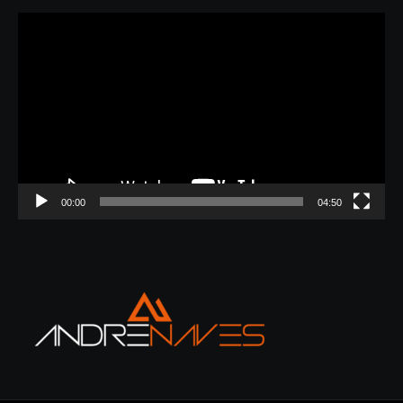
Tocador
de
vídeo
00:00
04:50