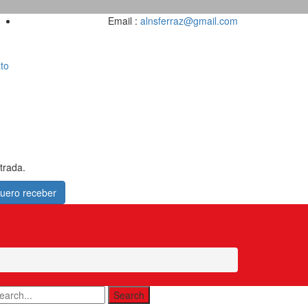
Email :
alnsferraz@gmail.com
to
trada.
uero receber