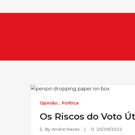
Opinião
,
Política
Os Riscos do Voto Út
By
Andre Naves
20/09/2022