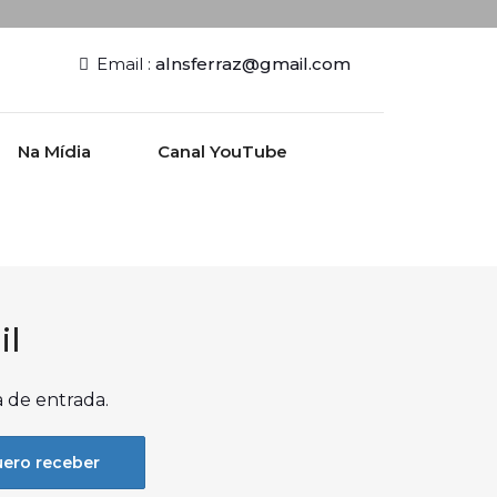
Email :
alnsferraz@gmail.com
Na Mídia
Canal YouTube
il
a de entrada.
ero receber