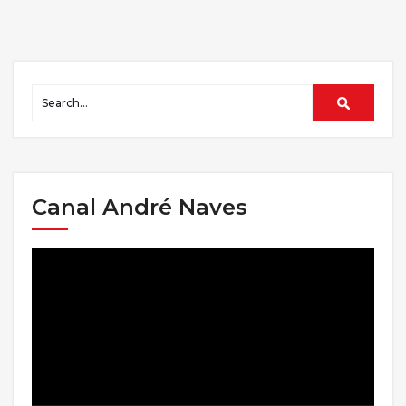
Canal André Naves
Tocador
de
vídeo