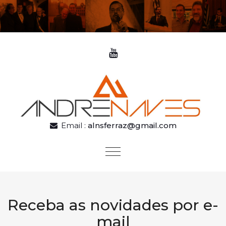
Skip to content
Email :
alnsferraz@gmail.com
Toggle
navigation
Receba as novidades por e-
mail