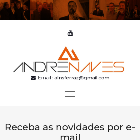
Skip to content
Email :
alnsferraz@gmail.com
Toggle
navigation
Receba as novidades por e-
mail