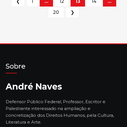
Paginação de posts
❮
1
…
12
13
14
…
20
❯
Sobre
André Naves
Defensor Público Federal, Professor, Escritor e
Palestrante interessado na ampliação e
concretização dos Direitos Humanos, pela Cultura,
Literatura e Arte.