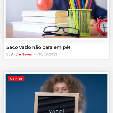
Saco vazio não para em pé!
By
Andre Naves
30/08/2022
Opinião