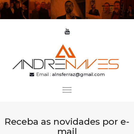
Skip to content
Email :
alnsferraz@gmail.com
Toggle
navigation
Receba as novidades por e-
mail