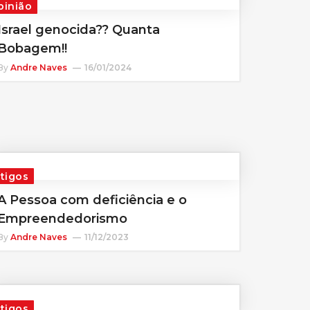
pinião
Israel genocida?? Quanta
Bobagem!!
By
Andre Naves
16/01/2024
rtigos
A Pessoa com deficiência e o
Empreendedorismo
By
Andre Naves
11/12/2023
rtigos