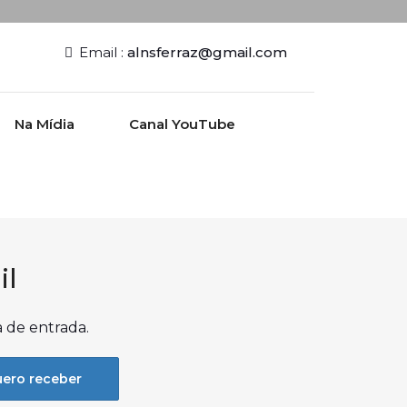
Email :
alnsferraz@gmail.com
Na Mídia
Canal YouTube
il
a de entrada.
ero receber