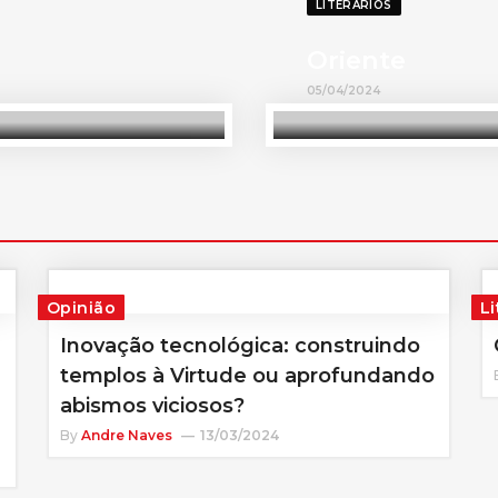
LITERÁRIOS
Oriente
05/04/2024
Opinião
Li
Inovação tecnológica: construindo
templos à Virtude ou aprofundando
abismos viciosos?
By
Andre Naves
13/03/2024