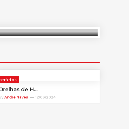
terários
Orelhas de H…
By
Andre Naves
12/03/2024