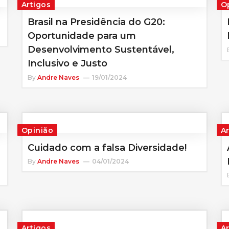
Artigos
O
Brasil na Presidência do G20:
Oportunidade para um
Desenvolvimento Sustentável,
Inclusivo e Justo
By
Andre Naves
19/01/2024
Opinião
A
e
Cuidado com a falsa Diversidade!
By
Andre Naves
04/01/2024
Artigos
A