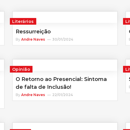
Literários
Li
Ressurreição
By
Andre Naves
30/01/2024
Opinião
Li
O Retorno ao Presencial: Sintoma
de falta de Inclusão!
By
Andre Naves
22/01/2024