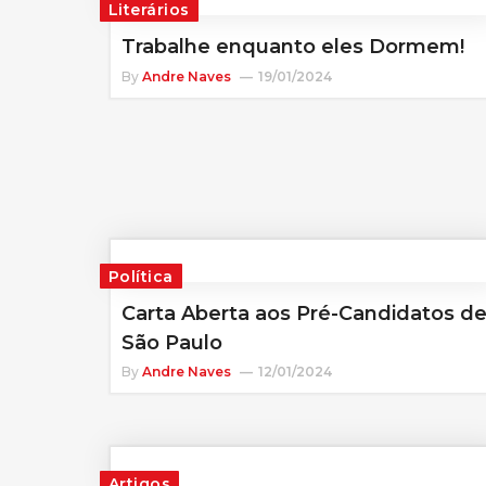
Literários
Trabalhe enquanto eles Dormem!
By
Andre Naves
19/01/2024
Política
Carta Aberta aos Pré-Candidatos d
São Paulo
By
Andre Naves
12/01/2024
Artigos