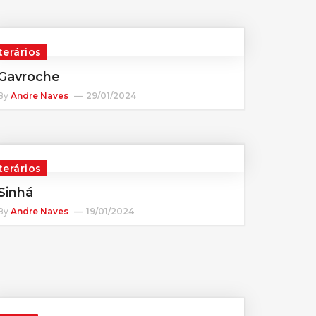
terários
Gavroche
By
Andre Naves
29/01/2024
terários
Sinhá
By
Andre Naves
19/01/2024